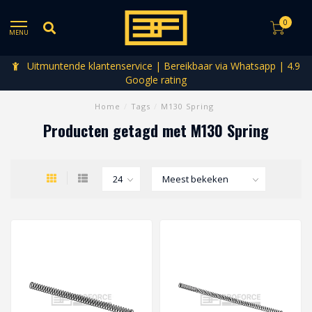
0
MENU
Uitmuntende klantenservice | Bereikbaar via Whatsapp | 4.9
Google rating
Home
/
Tags
/
M130 Spring
Producten getagd met M130 Spring