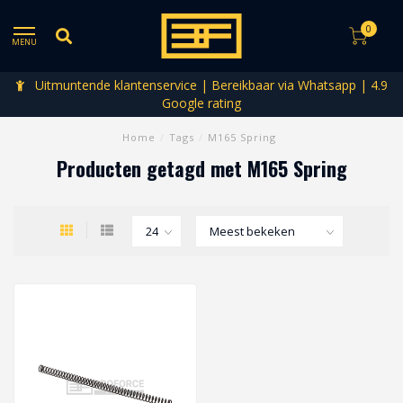
0
MENU
Uitmuntende klantenservice | Bereikbaar via Whatsapp | 4.9
Google rating
Home
/
Tags
/
M165 Spring
Producten getagd met M165 Spring