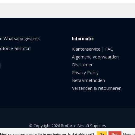
Informatie
en Whatsapp gesprek
oforce-airsoft.nl
Klantenservice | FAQ
Algemene voorwaarden
Disclaimer
Privacy Policy
Betaalmethoden
Verzenden & retourneren
© Copyright 2026 Broforce Airsoft Supplies
okies op om onze website te verbeteren. Is dat akkoord?
Ja
Nee
Meer o