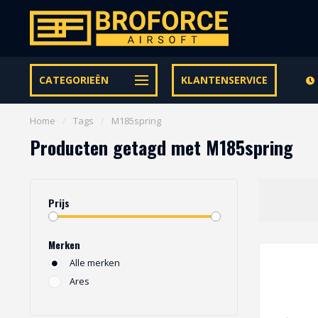
Let op onze speciale Facebook/Instagram aanbiedingen
CATEGORIEËN
KLANTENSERVICE
Home
/
Tags
/
M185spring
Producten getagd met M185spring
Prijs
Merken
Alle merken
Ares