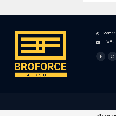
Start e
info@br
Wij slaan co