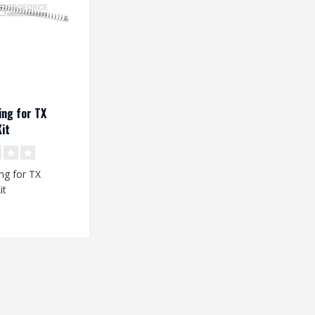
ng for TX
it
ng for TX
it
: 195 x 7,9/10