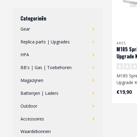
Categorieën
Gear
Replica parts | Upgrades
ARES
M185 Spri
HPA
Upgrade K
BB's | Gas | Toebehoren
M185 Spri
Magazijnen
Upgrade K
€19,90
Batterijen | Laders
Afmetingen
mm..
Outdoor
Accessoires
Waardebonnen