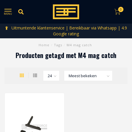
0
MENU
Uitmuntende klantenservice | Bereikbaar via Whatsapp | 4.9
Google rating
Home
/
Tags
/
M4 mag catch
Producten getagd met M4 mag catch