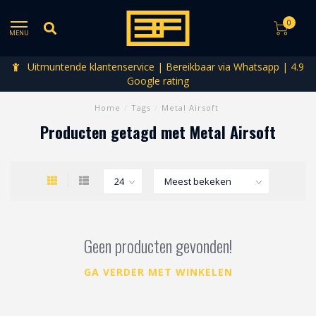
0
MENU
Uitmuntende klantenservice | Bereikbaar via Whatsapp | 4.9
Google rating
Home
/
Tags
/
Metal Airsoft
Producten getagd met Metal Airsoft
Geen producten gevonden!
GA VERDER MET WINKELEN