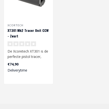
XCORTECH
XT301 Mk2 Tracer Unit CCW
- Zwart
De Xcoretech XT301 is de
perfecte pistol tracer,
dankzij zijn compacte
€74,90
formaat e..
Deliverytime