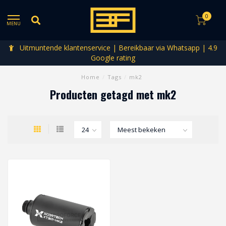
0
MENU
Uitmuntende klantenservice | Bereikbaar via Whatsapp | 4.9
Google rating
Home
/
Tags
/
mk2
Producten getagd met mk2