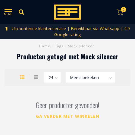
0
MENU
Uitmuntende klantenservice | Bereikbaar via Whatsapp | 4.9
Google rating
Home
/
Tags
/
Mock silencer
Producten getagd met Mock silencer
Geen producten gevonden!
GA VERDER MET WINKELEN