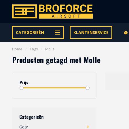
Let op onze speciale Facebook/Instagram aanbiedingen
CATEGORIEËN
KLANTENSERVICE
Home
/
Tags
/
Molle
Producten getagd met Molle
Prijs
Categorieën
Gear