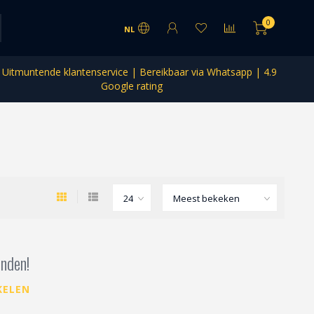
0
NL
Uitmuntende klantenservice | Bereikbaar via Whatsapp | 4.9
Google rating
nden!
KELEN