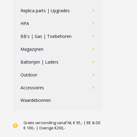
Replica parts | Upgrades
HPA
BB's | Gas | Toebehoren
Magazijnen
Batterijen | Laders
Outdoor
Accessoires
Waardebonnen
Gratis verzending vanaf NL € 95,- | BE & DE
€ 100,- | Overige €200,-