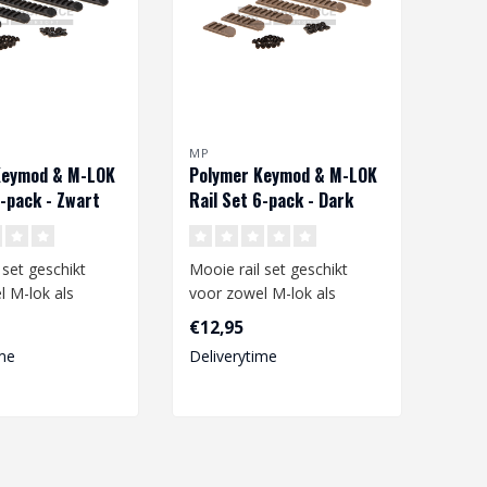
MP
Keymod & M-LOK
Polymer Keymod & M-LOK
6-pack - Zwart
Rail Set 6-pack - Dark
Earth
 set geschikt
Mooie rail set geschikt
 M-lok als
voor zowel M-lok als
il systemen. De
Keymod rail systemen. De
€12,95
rails zijn..
me
Deliverytime