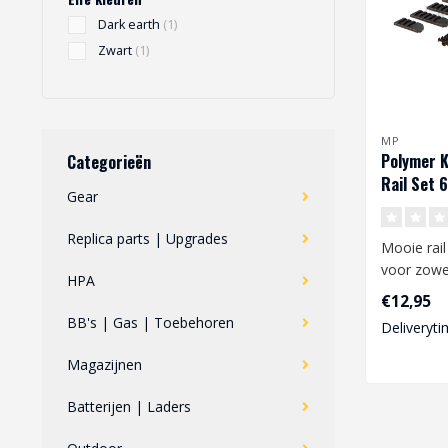
Dark earth
(1)
Zwart
(1)
MP
Polymer 
Categorieën
Rail Set 
Gear
Replica parts | Upgrades
Mooie rail
voor zowel
HPA
Keymod ra
€12,95
rails zijn..
BB's | Gas | Toebehoren
Deliveryti
Magazijnen
Batterijen | Laders