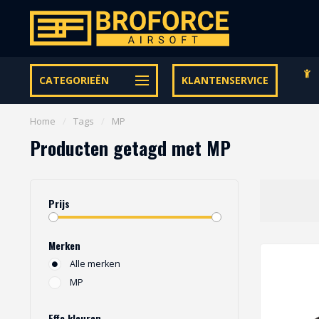
Gratis verzending vanaf € 95,- binnen NL | €100,- BE & DE
CATEGORIEËN
KLANTENSERVICE
Home
/
Tags
/
MP
Producten getagd met MP
Prijs
Merken
Alle merken
MP
Effe kleuren