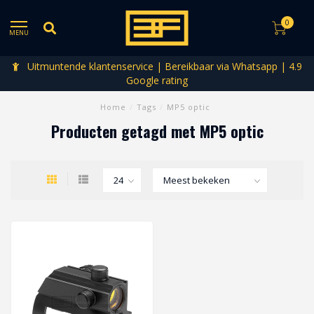
0
MENU
Uitmuntende klantenservice | Bereikbaar via Whatsapp | 4.9
Google rating
Home
/
Tags
/
MP5 optic
Producten getagd met MP5 optic