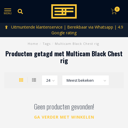
0
MENU
Uitmuntende klantenservice | Bereikbaar via Whatsapp | 4.9
Google rating
Home
/
Tags
/
Multicam Black Chest rig
Producten getagd met Multicam Black Chest
rig
Geen producten gevonden!
GA VERDER MET WINKELEN