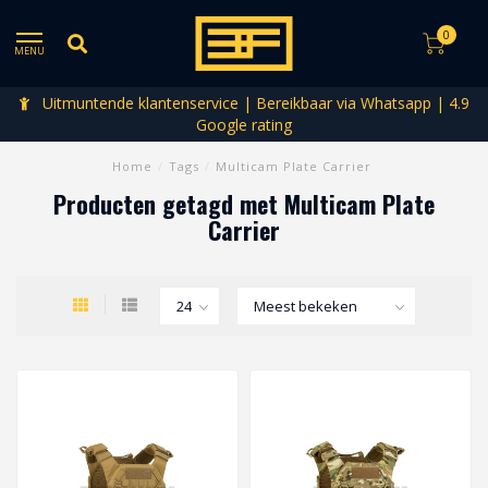
0
MENU
Uitmuntende klantenservice | Bereikbaar via Whatsapp | 4.9
Google rating
Home
/
Tags
/
Multicam Plate Carrier
Producten getagd met Multicam Plate
Carrier