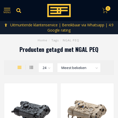
0
MENU
Uitmuntende klantenservice | Bereikbaar via Whatsapp | 4.9
Google rating
Home
/
Tags
/
NGAL PEQ
Producten getagd met NGAL PEQ