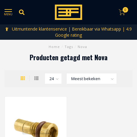
0
MENU
Uitmuntende klantenservice | Bereikbaar via Whatsapp | 4.9
Google rating
Home
/
Tags
/
Nova
Producten getagd met Nova