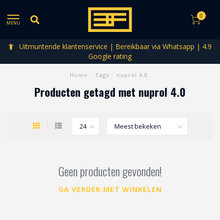
0
MENU
Uitmuntende klantenservice | Bereikbaar via Whatsapp | 4.9
Google rating
Home
/
Tags
/
nuprol 4.0
Producten getagd met nuprol 4.0
Geen producten gevonden!
GA VERDER MET WINKELEN