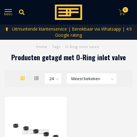
0
MENU
Uitmuntende klantenservice | Bereikbaar via Whatsapp | 4.9
Google rating
Home
/
Tags
/
O-Ring inlet valve
Producten getagd met O-Ring inlet valve