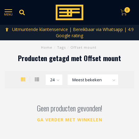
0
MENU
Uitmuntende klantenservice | Bereikbaar via Whatsapp | 4.9
Google rating
Home
/
Tags
/
Offset mount
Producten getagd met Offset mount
Geen producten gevonden!
GA VERDER MET WINKELEN