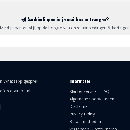
Aanbiedingen in je mailbox ontvangen?
Meld je aan en blijf op de hoogte van onze aanbiedingen & kortingen
Informatie
en Whatsapp gesprek
oforce-airsoft.nl
Klantenservice | FAQ
Algemene voorwaarden
Disclaimer
Privacy Policy
Betaalmethoden
Verzenden & retourneren