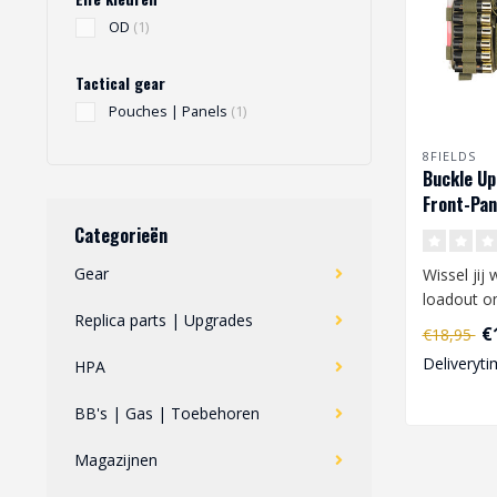
OD
(1)
Tactical gear
Pouches | Panels
(1)
8FIELDS
Buckle Up
Front-Pan
Categorieën
Gear
Wissel jij
loadout o
Replica parts | Upgrades
verschille
€
€18,95
bezit, of s.
Deliveryti
HPA
BB's | Gas | Toebehoren
Magazijnen