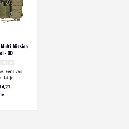
 Multi-Mission
el - OD
 wel eens van
mdat je
nde type replicas
14,21
.
me