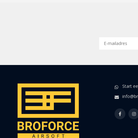
Start e
info@br