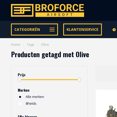
Let op onze speciale Facebook/Instagram aanbiedingen
CATEGORIEËN
KLANTENSERVICE
Home
/
Tags
/
Olive
Producten getagd met Olive
Prijs
Merken
Alle merken
8Fields
Effe kleuren