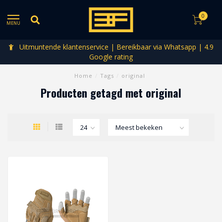
0
MENU
Uitmuntende klantenservice | Bereikbaar via Whatsapp | 4.9
Google rating
Home
/
Tags
/
original
Producten getagd met original