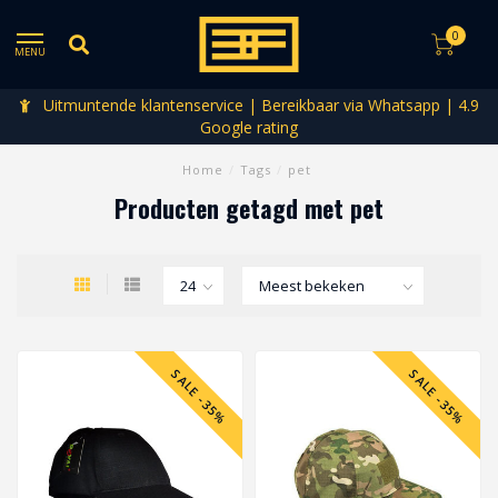
0
MENU
Uitmuntende klantenservice | Bereikbaar via Whatsapp | 4.9
Google rating
Home
/
Tags
/
pet
Producten getagd met pet
SALE -35%
SALE -35%