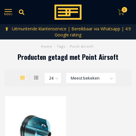
0
MENU
Uitmuntende klantenservice | Bereikbaar via Whatsapp | 4.9
Google rating
Home
/
Tags
/
Point Airsoft
Producten getagd met Point Airsoft