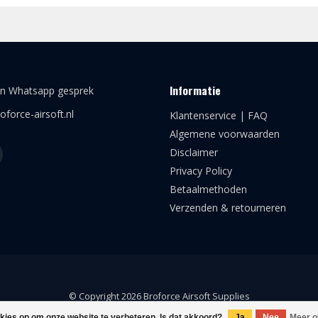
Informatie
en Whatsapp gesprek
oforce-airsoft.nl
Klantenservice | FAQ
Algemene voorwaarden
Disclaimer
Privacy Policy
Betaalmethoden
Verzenden & retourneren
© Copyright 2026 Broforce Airsoft Supplies
okies op om onze website te verbeteren. Is dat akkoord?
Ja
Nee
Meer o