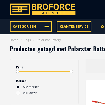
Let op onze speciale Facebook/Instagram aanbiedingen
CATEGORIEËN
KLANTENSERVICE
Home
/
Tags
/
Polarstar Battery
Producten getagd met Polarstar Batt
Prijs
Merken
Alle merken
VB Power