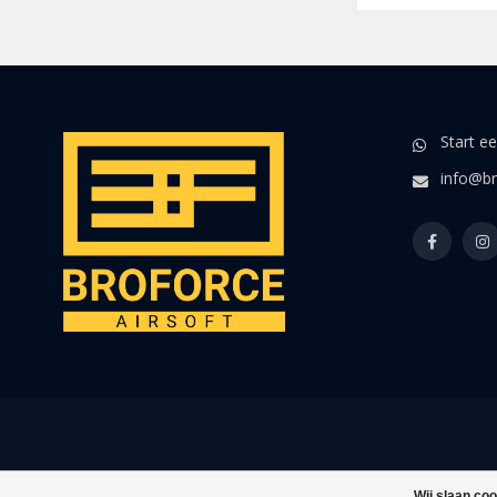
Start e
info@br
Wij slaan co