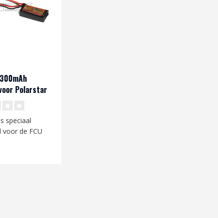
V 300mAh
oor Polarstar
is speciaal
d voor de FCU
arstar HPA unit.