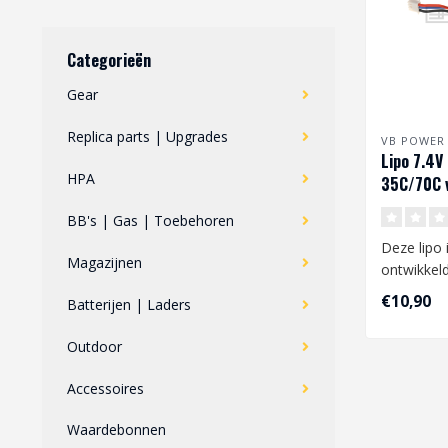
Categorieën
Gear
Replica parts | Upgrades
VB POWER
Lipo 7.4
HPA
35C/70C v
FCU
BB's | Gas | Toebehoren
Deze lipo 
Magazijnen
ontwikkel
van je Pol
€10,90
Batterijen | Laders
Spann..
Outdoor
Accessoires
Waardebonnen