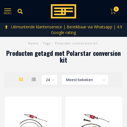
0
MENU
Uitmuntende klantenservice | Bereikbaar via Whatsapp | 4.9
Google rating
Home
/
Tags
/
Polarstar conversion kit
Producten getagd met Polarstar conversion
kit