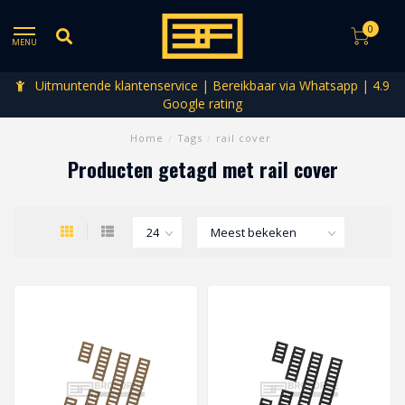
0
MENU
Uitmuntende klantenservice | Bereikbaar via Whatsapp | 4.9
Google rating
Home
/
Tags
/
rail cover
Producten getagd met rail cover