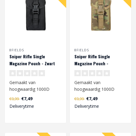
8FIELDS
8FIELDS
Sniper Rifle Single
Sniper Rifle Single
Magazine Pouch - Zwart
Magazine Pouch -
Multicam
Gemaakt van
Gemaakt van
hoogwaardig 1000D
hoogwaardig 1000D
polyester, gekenmerkt
polyester, gekenmerkt
€7,49
€7,49
€9,99
€9,99
door een hoge weerstand
door een hoge weerstand
Deliverytime
Deliverytime
tege..
tege..