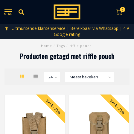
0
MENU
Uitmuntende klantenservice | Bereikbaar via Whatsapp | 4.9
Google rating
Home
/
Tags
/
riffle pouch
Producten getagd met riffle pouch
SALE -25%
SALE -25%