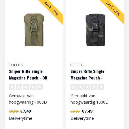
SALE -25%
SALE -25%
8FIELDS
8FIELDS
Sniper Rifle Single
Sniper Rifle Single
Magazine Pouch - OD
Magazine Pouch -
Multicam Black
Gemaakt van
Gemaakt van
hoogwaardig 1000D
hoogwaardig 1000D
polyester, gekenmerkt
polyester, gekenmerkt
€7,49
€7,49
€9,99
€9,99
door een hoge weerstand
door een hoge weerstand
Deliverytime
Deliverytime
tege..
tege..