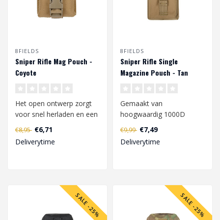
8FIELDS
8FIELDS
Sniper Rifle Mag Pouch -
Sniper Rifle Single
Coyote
Magazine Pouch - Tan
Het open ontwerp zorgt
Gemaakt van
voor snel herladen en een
hoogwaardig 1000D
riem met clip beschermt
polyester, gekenmerkt
€6,71
€7,49
€8,95
€9,99
het mag..
door een hoge weerstand
Deliverytime
Deliverytime
tege..
SALE -25%
SALE -25%