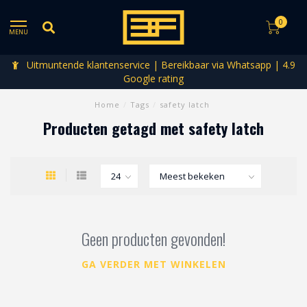
0
MENU
Uitmuntende klantenservice | Bereikbaar via Whatsapp | 4.9
Google rating
Home
/
Tags
/
safety latch
Producten getagd met safety latch
Geen producten gevonden!
GA VERDER MET WINKELEN