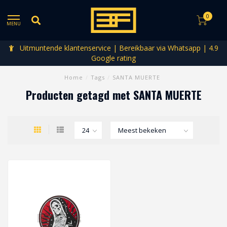
0
MENU
Uitmuntende klantenservice | Bereikbaar via Whatsapp | 4.9
Google rating
Home
/
Tags
/
SANTA MUERTE
Producten getagd met SANTA MUERTE