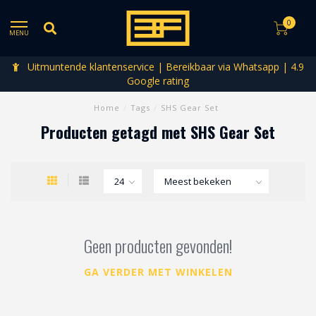
0
MENU
Uitmuntende klantenservice | Bereikbaar via Whatsapp | 4.9
Google rating
Home
/
Tags
/
SHS Gear Set
Producten getagd met SHS Gear Set
Geen producten gevonden!
GA VERDER MET WINKELEN