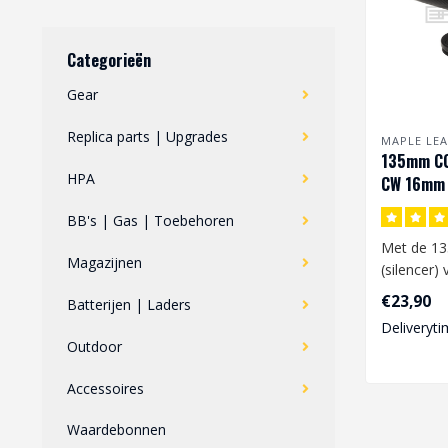
Categorieën
Gear
Replica parts | Upgrades
MAPLE LEA
135mm C
HPA
CW 16mm 
BB's | Gas | Toebehoren
Met de 1
Magazijnen
(silencer)
maakt het 
€23,90
Batterijen | Laders
draad..
Deliveryti
Outdoor
Accessoires
Waardebonnen