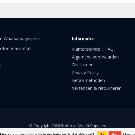
Informatie
en Whatsapp gesprek
oforce-airsoft.nl
Klantenservice | FAQ
Algemene voorwaarden
Disclaimer
Privacy Policy
Betaalmethoden
Verzenden & retourneren
© Copyright 2026 Broforce Airsoft Supplies
okies op om onze website te verbeteren. Is dat akkoord?
Ja
Nee
Meer o