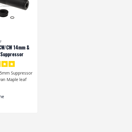
F
CW/CW 14mm &
Suppressor
35mm Suppressor
 van Maple leaf
niet uit of de
me