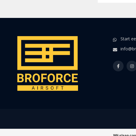
Start e
info@br
Wij slaan co