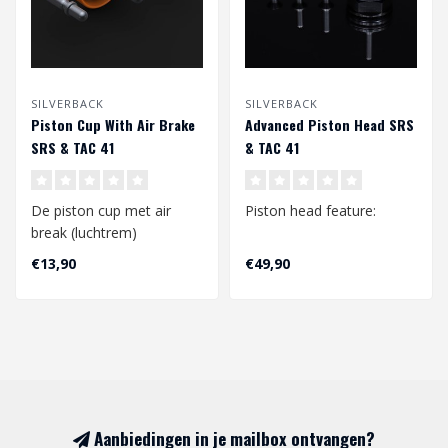
SILVERBACK
SILVERBACK
Piston Cup With Air Brake
Advanced Piston Head SRS
SRS & TAC 41
& TAC 41
De piston cup met air
Piston head feature:
break (luchtrem)
onderbreekt de
– Viton Oring met een
€13,90
€49,90
luchtstroom voordat de
geventileerd ontwerp.
zui..
– Gee..
Aanbiedingen in je mailbox ontvangen?