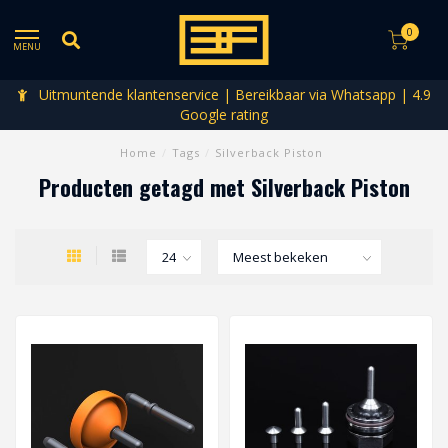
0
MENU
Uitmuntende klantenservice | Bereikbaar via Whatsapp | 4.9
Google rating
Home
/
Tags
/
Silverback Piston
Producten getagd met Silverback Piston