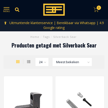
0
MENU
Uitmuntende klantenservice | Bereikbaar via Whatsapp | 4.9
Google rating
Home
/
Tags
/
Silverback Sear
Producten getagd met Silverback Sear