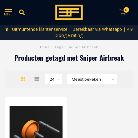
0
MENU
Uitmuntende klantenservice | Bereikbaar via Whatsapp | 4.9
Google rating
Home
/
Tags
/
Sniper Airbreak
Producten getagd met Sniper Airbreak