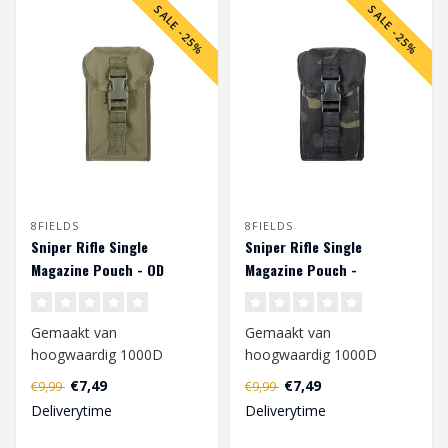
SALE -25%
SALE -25%
8FIELDS
8FIELDS
Sniper Rifle Single
Sniper Rifle Single
Magazine Pouch - OD
Magazine Pouch -
Multicam Black
Gemaakt van
Gemaakt van
hoogwaardig 1000D
hoogwaardig 1000D
polyester, gekenmerkt
polyester, gekenmerkt
€7,49
€7,49
€9,99
€9,99
door een hoge weerstand
door een hoge weerstand
Deliverytime
Deliverytime
tege..
tege..