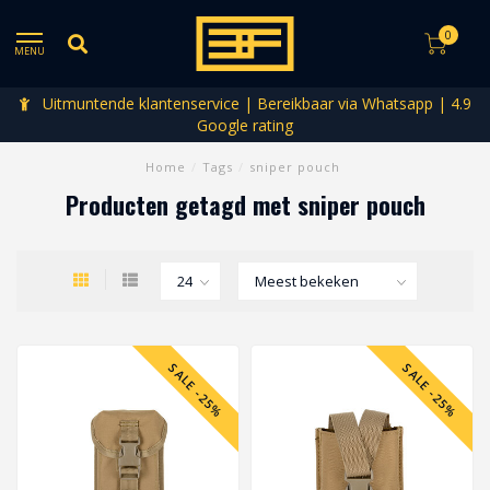
0
MENU
Uitmuntende klantenservice | Bereikbaar via Whatsapp | 4.9
Google rating
Home
/
Tags
/
sniper pouch
Producten getagd met sniper pouch
SALE -25%
SALE -25%