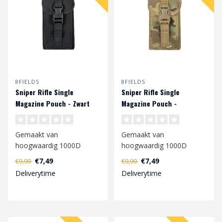
8FIELDS
8FIELDS
Sniper Rifle Single
Sniper Rifle Single
Magazine Pouch - Zwart
Magazine Pouch -
Multicam
Gemaakt van
Gemaakt van
hoogwaardig 1000D
hoogwaardig 1000D
polyester, gekenmerkt
polyester, gekenmerkt
€7,49
€7,49
€9,99
€9,99
door een hoge weerstand
door een hoge weerstand
Deliverytime
Deliverytime
tege..
tege..