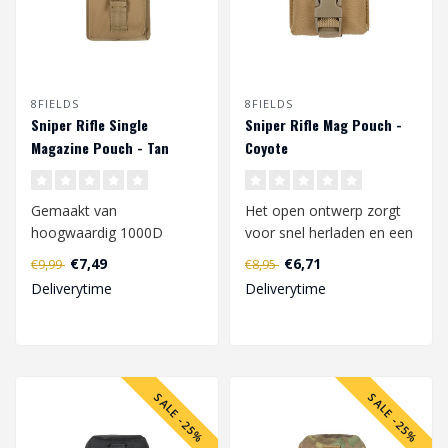
8FIELDS
8FIELDS
Sniper Rifle Single
Sniper Rifle Mag Pouch -
Magazine Pouch - Tan
Coyote
Gemaakt van
Het open ontwerp zorgt
hoogwaardig 1000D
voor snel herladen en een
polyester, gekenmerkt
riem met clip beschermt
€7,49
€6,71
€9,99
€8,95
door een hoge weerstand
het mag..
Deliverytime
Deliverytime
tege..
SALE -25%
SALE -25%