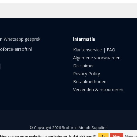
Informatie
en Whatsapp gesprek
oforce-airsoft.nl
Klantenservice | FAQ
Algemene voorwaarden
Disclaimer
Privacy Policy
Betaalmethoden
Verzenden & retourneren
© Copyright 2026 Broforce Airsoft Supplies
okies op om onze website te verbeteren. Is dat akkoord?
Ja
Nee
Meer o