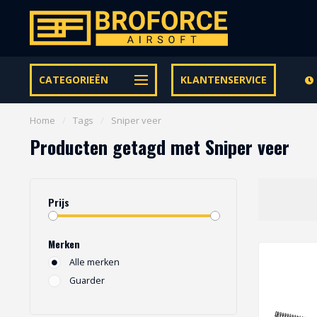
Let op onze speciale Facebook/Instagram aanbiedingen
CATEGORIEËN
KLANTENSERVICE
Home
/
Tags
/
Sniper veer
Producten getagd met Sniper veer
Prijs
Merken
Alle merken
Guarder