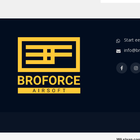
Start e
info@br
Wij slaan co