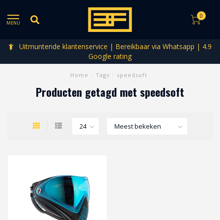
0
MENU
Uitmuntende klantenservice | Bereikbaar via Whatsapp | 4.9
Google rating
Home
/
Tags
/
speedsoft
Producten getagd met speedsoft