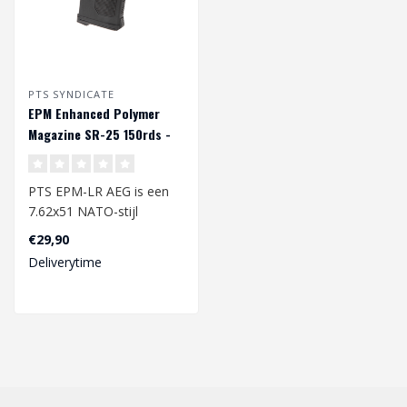
PTS SYNDICATE
EPM Enhanced Polymer
Magazine SR-25 150rds -
Zwart
PTS EPM-LR AEG is een
7.62x51 NATO-stijl
magazijn voor Airsoft
€29,90
SR25/M110 (AEG) p..
Deliverytime