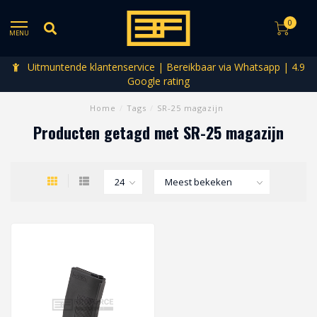
0
MENU
Uitmuntende klantenservice | Bereikbaar via Whatsapp | 4.9
Google rating
Home
/
Tags
/
SR-25 magazijn
Producten getagd met SR-25 magazijn