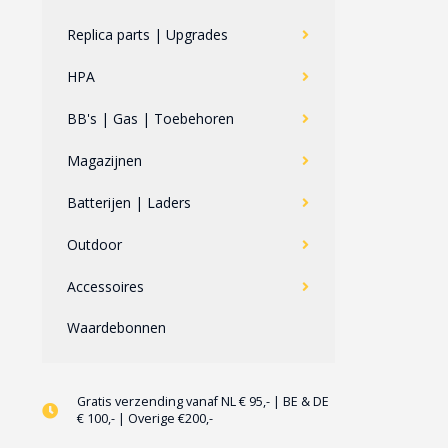
Replica parts | Upgrades
HPA
BB's | Gas | Toebehoren
Magazijnen
Batterijen | Laders
Outdoor
Accessoires
Waardebonnen
Gratis verzending vanaf NL € 95,- | BE & DE
€ 100,- | Overige €200,-