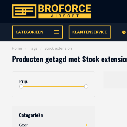
Let op onze speciale Facebook/Instagram aanbiedingen
CATEGORIEËN
KLANTENSERVICE
Home
/
Tags
/
Stock extension
Producten getagd met Stock extensio
Prijs
Categorieën
Gear