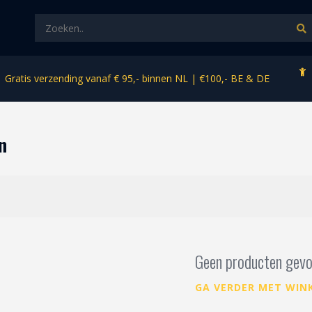
Gratis verzending vanaf € 95,- binnen NL | €100,- BE & DE
n
Geen producten gevo
GA VERDER MET WIN