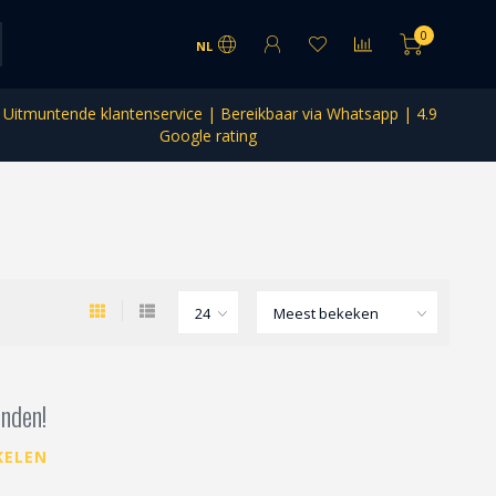
0
NL
Uitmuntende klantenservice | Bereikbaar via Whatsapp | 4.9
Google rating
nden!
KELEN