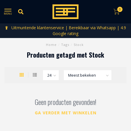
0
MENU
Uitmuntende klantenservice | Bereikbaar via Whatsapp | 4.9
Google rating
Home
/
Tags
/
Stock
Producten getagd met Stock
Geen producten gevonden!
GA VERDER MET WINKELEN