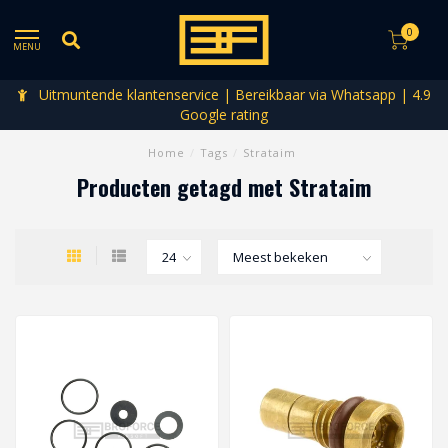
0
MENU
Uitmuntende klantenservice | Bereikbaar via Whatsapp | 4.9
Google rating
Home
/
Tags
/
Strataim
Producten getagd met Strataim