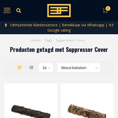
0
MENU
Uitmuntende klantenservice | Bereikbaar via Whatsapp | 4.9
Google rating
Home
/
Tags
/
Suppressor Cover
Producten getagd met Suppressor Cover