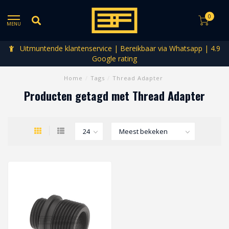
0
MENU
Uitmuntende klantenservice | Bereikbaar via Whatsapp | 4.9
Google rating
Home
/
Tags
/
Thread Adapter
Producten getagd met Thread Adapter