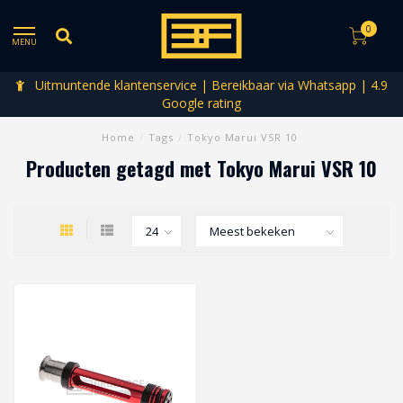
0
MENU
Uitmuntende klantenservice | Bereikbaar via Whatsapp | 4.9
Google rating
Home
/
Tags
/
Tokyo Marui VSR 10
Producten getagd met Tokyo Marui VSR 10