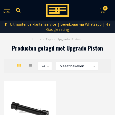
0
MENU
Uitmuntende klantenservice | Bereikbaar via Whatsapp | 4.9
Google rating
Home
/
Tags
/
Upgrade Piston
Producten getagd met Upgrade Piston