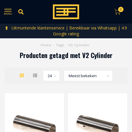
0
MENU
Uitmuntende klantenservice | Bereikbaar via Whatsapp | 4.9
Google rating
Home
/
Tags
/
V2 Cylinder
Producten getagd met V2 Cylinder