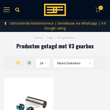
0
MENU
Uitmuntende klantenservice | Bereikbaar via Whatsapp | 4.9
Google rating
Home
/
Tags
/
V3 gearbox
Producten getagd met V3 gearbox