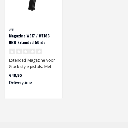
WE
Magazine WE17 / WE18C
GBB Extended 50rds
Extended Magazine voor
Glock style pistols. Met
een 50rds bb capaciteit.
€49,90
Geschik..
Deliverytime