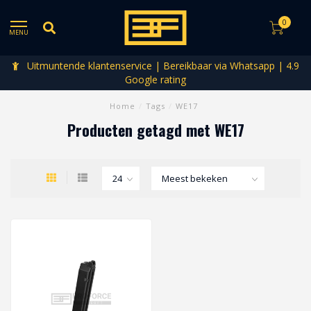
0
MENU
Uitmuntende klantenservice | Bereikbaar via Whatsapp | 4.9
Google rating
Home
/
Tags
/
WE17
Producten getagd met WE17